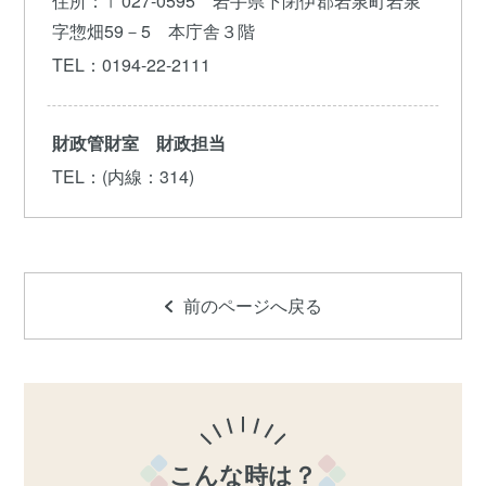
住所
：〒027-0595 岩手県下閉伊郡岩泉町岩泉
字惣畑59－5 本庁舎３階
TEL
：0194-22-2111
財政管財室 財政担当
TEL
：(内線：314)
前のページへ戻る
こんな時は？