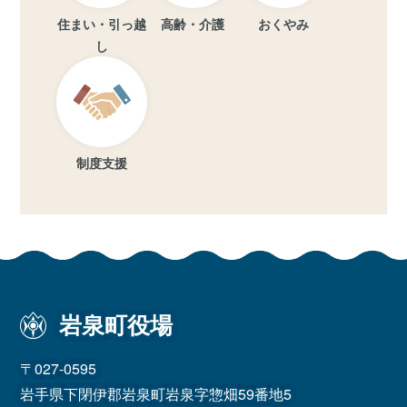
住まい・引っ越
高齢・介護
おくやみ
し
制度支援
岩泉町役場
〒027-0595
岩手県下閉伊郡岩泉町岩泉字惣畑59番地5