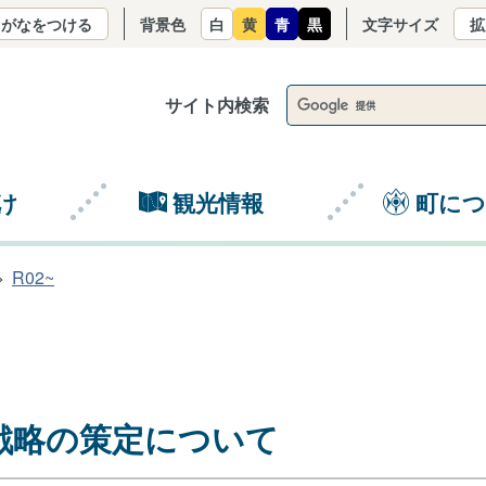
りがなをつける
背景色
白
黄
青
黒
文字サイズ
拡
サイト内検索
け
観光情報
町に
R02~
戦略の策定について