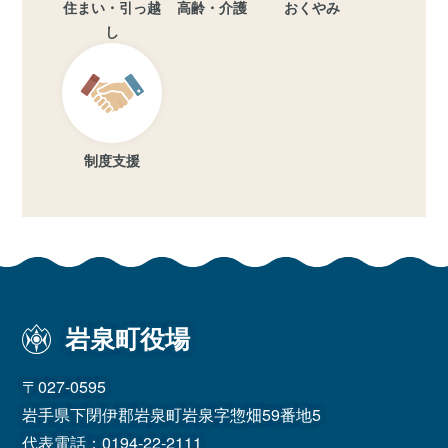
住まい・引っ越
高齢・介護
おくやみ
し
制度支援
岩泉町役場
〒027-0595
岩手県下閉伊郡岩泉町岩泉字惣畑59番地5
代表電話：
0194-22-2111