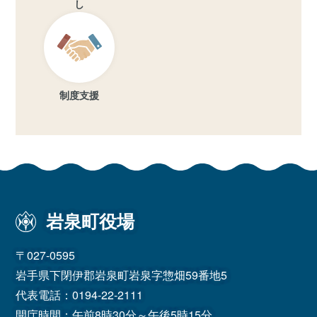
し
制度支援
岩泉町役場
〒027-0595
岩手県下閉伊郡岩泉町岩泉字惣畑59番地5
代表電話：
0194-22-2111
開庁時間：午前8時30分～午後5時15分