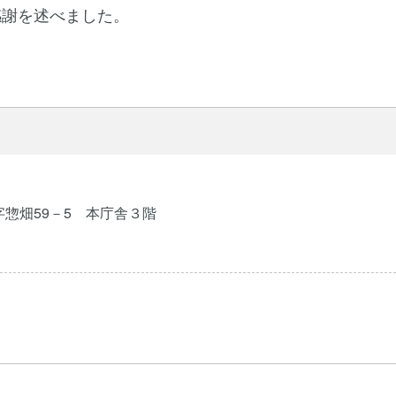
感謝を述べました。
字惣畑59－5 本庁舎３階