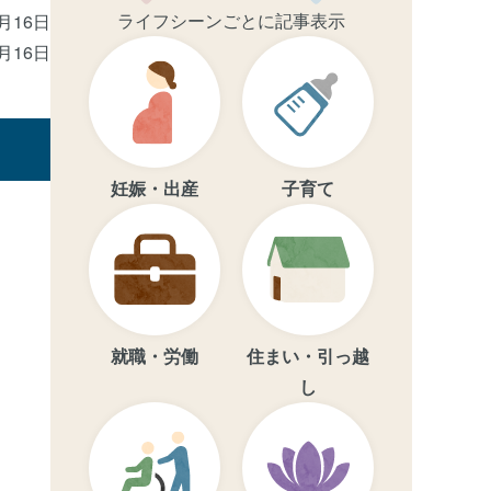
ライフシーンごとに記事表示
0月16日
0月16日
妊娠・出産
子育て
就職・労働
住まい・引っ越
し