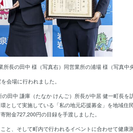
業所長の田中 様（写真右）同営業所の浦場 様（写真中
室を会場に行われました。
の田中 謙庫（たなか けんご）所長が中居 健一町長を
一環として実施している「私の地元応援募金」を地域住
附金727,200円の目録を手渡しました。
ること、そして町内で行われるイベントに合わせて健康