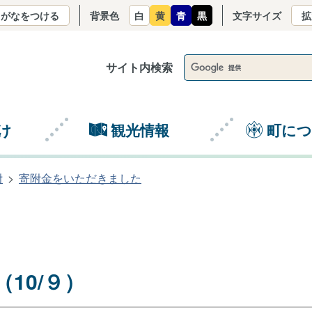
りがなをつける
背景色
白
黄
青
黒
文字サイズ
拡
サイト内検索
け
観光情報
町に
附
寄附金をいただきました
10/９）