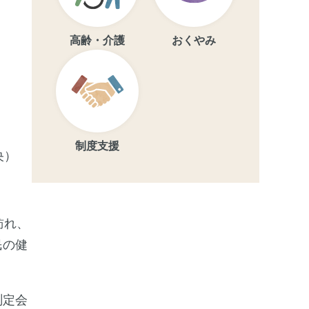
高齢・介護
おくやみ
制度支援
央）
訪れ、
民の健
測定会