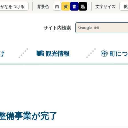
りがなをつける
背景色
白
黄
青
黒
文字サイズ
拡
サイト内検索
け
観光情報
町に
整備事業が完了