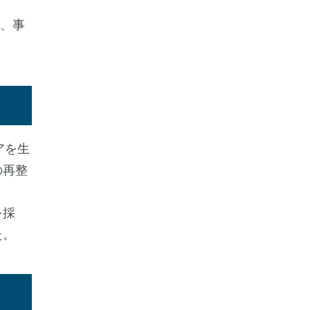
し、事
アを生
の再整
を採
た。