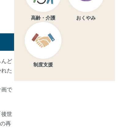
高齢・介護
おくやみ
らんど
制度支援
かれた
計画で
「後世
泉の再