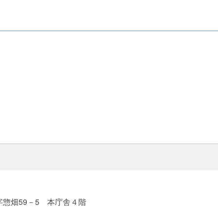
字惣畑59－5 本庁舎４階