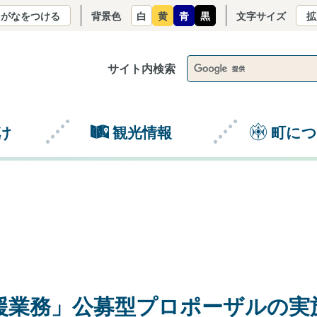
りがなをつける
背景色
白
黄
青
黒
文字サイズ
拡
サイト内検索
け
観光情報
町に
援業務」公募型プロポーザルの実