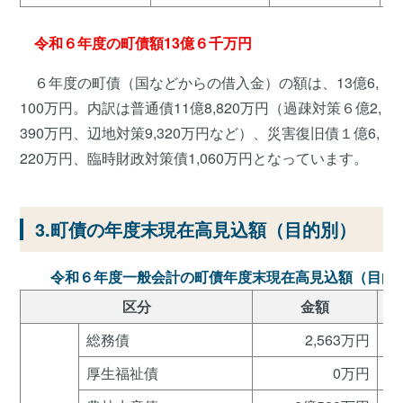
令和６年度の町債額13億６千万円
６年度の町債（国などからの借入金）の額は、13億6,
100万円。内訳は普通債11億8,820万円（過疎対策６億2,
390万円、辺地対策9,320万円など）、災害復旧債１億6,
220万円、臨時財政対策債1,060万円となっています。
3.町債の年度末現在高見込額（目的別）
令和６年度一般会計の町債年度末現在高見込額（目的
区分
金額
総務債
2,563万円
0
厚生福祉債
0万円