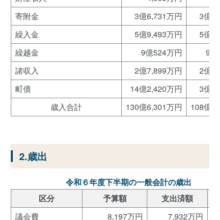
寄附金
3億6,731万円
3億6
繰入金
5億9,493万円
5億2
繰越金
9億524万円
9億
諸収入
2億7,899万円
2億3
町債
14億2,420万円
3億8
歳入合計
130億6,301万円
108億1
2.歳出
令和６年度下半期の一般会計の歳出
区分
予算額
支出済額
議会費
8,197万円
7,932万円
9