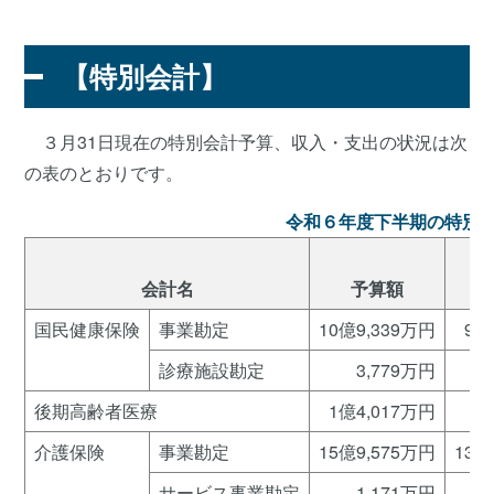
【特別会計】
３月31日現在の特別会計予算、収入・支出の状況は次
の表のとおりです。
令和６年度下半期の特別
会計名
予算額
国民健康保険
事業勘定
10億9,339万円
9億
診療施設勘定
3,779万円
後期高齢者医療
1億4,017万円
介護保険
事業勘定
15億9,575万円
13億
サービス事業勘定
1,171万円