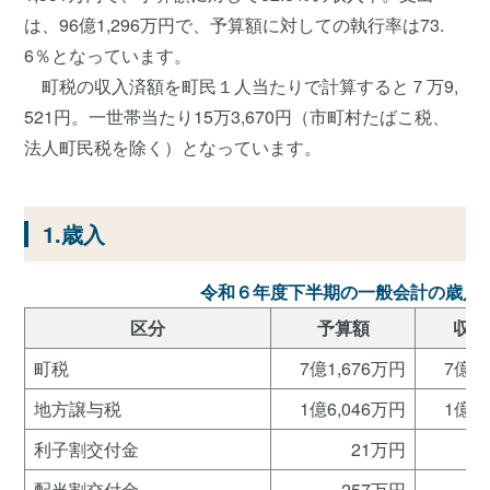
は、96億1,296万円で、予算額に対しての執行率は73.
6％となっています。
町税の収入済額を町民１人当たりで計算すると７万9,
521円。一世帯当たり15万3,670円（市町村たばこ税、
法人町民税を除く）となっています。
1.歳入
令和６年度下半期の一般会計の歳入
区分
予算額
収入
町税
7億1,676万円
7億1
地方譲与税
1億6,046万円
1億6
利子割交付金
21万円
配当割交付金
257万円