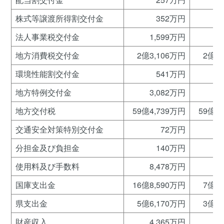
株式等譲渡所得割交付金
352万円
法人事業税交付金
1,599万円
1
地方消費税交付金
2億3,106万円
2億3
環境性能割交付金
541万円
地方特例交付金
3,082万円
3
地方交付税
59億4,739万円
59億4
交通安全対策特別交付金
72万円
分担金及び負担金
140万円
使用料及び手数料
8,478万円
8
国庫支出金
16億8,590万円
7億7
県支出金
5億6,170万円
3億7
財産収入
4,365万円
4