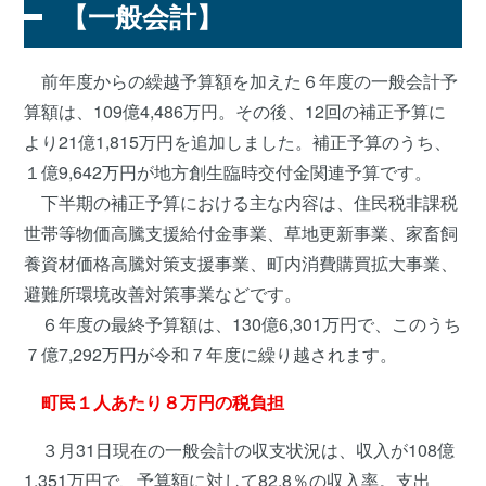
【一般会計】
前年度からの繰越予算額を加えた６年度の一般会計予
算額は、109億4,486万円。その後、12回の補正予算に
より21億1,815万円を追加しました。補正予算のうち、
１億9,642万円が地方創生臨時交付金関連予算です。
下半期の補正予算における主な内容は、住民税非課税
世帯等物価高騰支援給付金事業、草地更新事業、家畜飼
養資材価格高騰対策支援事業、町内消費購買拡大事業、
避難所環境改善対策事業などです。
６年度の最終予算額は、130億6,301万円で、このうち
７億7,292万円が令和７年度に繰り越されます。
町民１人あたり８万円の税負担
３月31日現在の一般会計の収支状況は、収入が108億
1,351万円で、予算額に対して82.8％の収入率。支出