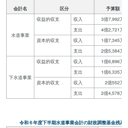
会計名
区分
予算額
収益的収支
収入
3億7,992万
支出
4億2,721万
水道事業
資本的収支
収入
1億7,345万
支出
2億5,384万
収益的収支
収入
1億6,896万
支出
1億6,335万
下水道事業
資本的収支
収入
2億552万
支出
2億4,578万
令和６年度下半期水道事業会計の財政調整基金残高