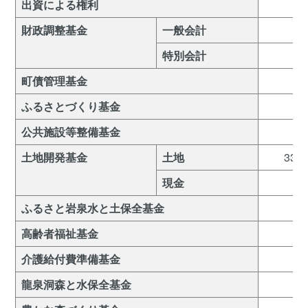
出資による権利
財政調整基金
一般会計
特別会計
町債管理基金
ふるさとづくり基金
公共施設等整備基金
土地開発基金
土地
33
現金
ふるさと岩泉水と土保全基金
高齢者福祉基金
介護給付費準備基金
龍泉洞森と水保全基金