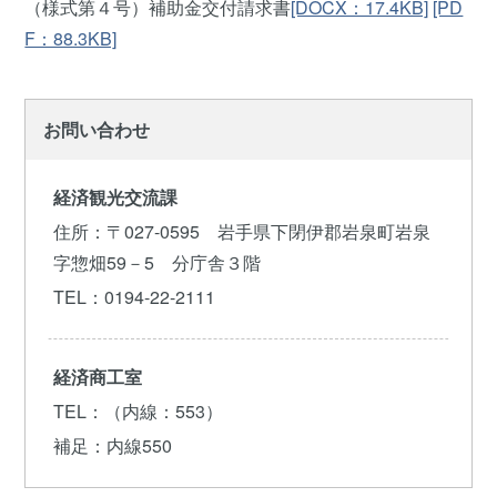
（様式第４号）補助金交付請求書
[DOCX：17.4KB]
[PD
F：88.3KB]
お問い合わせ
経済観光交流課
住所
：〒027-0595 岩手県下閉伊郡岩泉町岩泉
字惣畑59－5 分庁舎３階
TEL
：0194-22-2111
経済商工室
TEL
：（内線：553）
補足
：内線550