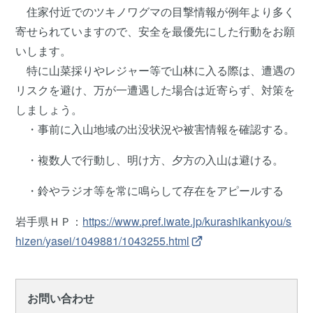
住家付近でのツキノワグマの目撃情報が例年より多く
寄せられていますので、安全を最優先にした行動をお願
いします。
特に山菜採りやレジャー等で山林に入る際は、遭遇の
リスクを避け、万が一遭遇した場合は近寄らず、対策を
しましょう。
・事前に入山地域の出没状況や被害情報を確認する。
・複数人で行動し、明け方、夕方の入山は避ける。
・鈴やラジオ等を常に鳴らして存在をアピールする
岩手県ＨＰ：
https://www.pref.iwate.jp/kurashikankyou/s
hizen/yasei/1049881/1043255.html
お問い合わせ