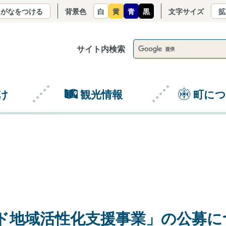
りがなをつける
背景色
白
黄
青
黒
文字サイズ
拡
サイト内検索
け
観光情報
町に
ド地域活性化支援事業」の公募に