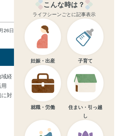
こんな時は？
ライフシーンごとに記事表示
5月26日
妊娠・出産
子育て
地域経
活用
組に対
就職・労働
住まい・引っ越
し