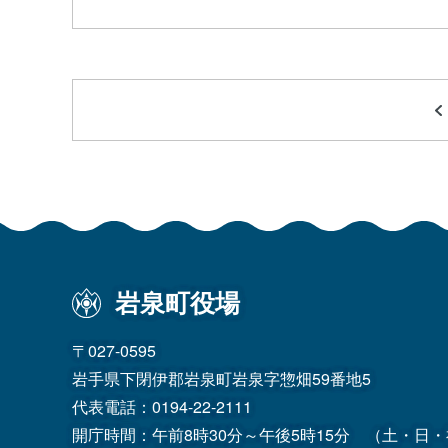
岩泉町役場
〒027-0595
岩手県下閉伊郡岩泉町岩泉字惣畑59番地5
代表電話：
0194-22-2111
開庁時間：午前8時30分～午後5時15分
（土・日・