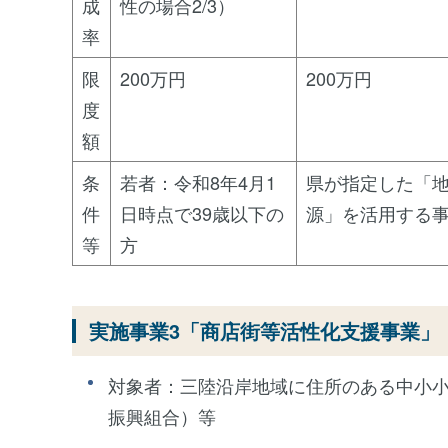
成
性の場合2/3）
率
限
200万円
200万円
度
額
条
若者：令和8年4月1
県が指定した「
件
日時点で39歳以下の
源」を活用する
等
方
実施事業3「商店街等活性化支援事業」
対象者：三陸沿岸地域に住所のある中小
振興組合）等