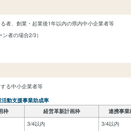
る者、創業・起業後1年以内の県内中小企業者等
ーン者の場合2/3）
有する中小企業者等
業活動支援事業助成率
用枠
経営革新計画枠
連携事業
3/4以内
3/4以内