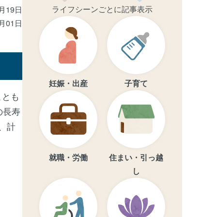
ライフシーンごとに記事表示
6月19日
4月01日
妊娠・出産
子育て
ことも
の長寿
、計
就職・労働
住まい・引っ越
し