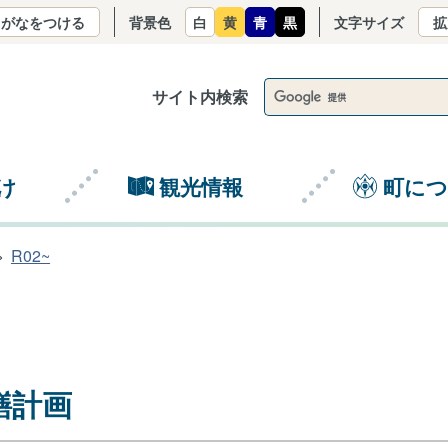
りがなをつける
背景色
白
黄
青
黒
文字サイズ
拡
サイト内検索
け
観光情報
町に
R02~
繕計画