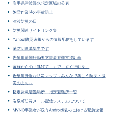
岩手県津波浸水想定区域の公表
除雪作業時の事故防止
津波防災の日
防災関連サイトリンク集
Yahoo!防災速報からの情報配信をしています
消防団員募集中です
岩泉町避難行動要支援者避難支援計画
家族からの「逃げて！」で、すぐ行動を。
岩泉町身近な防災マップ～みんなで築こう防災・減
災のまち～
指定緊急避難場所、指定避難所一覧
岩泉町防災メール配信システムについて
MVNO事業者が扱うAndroid端末における緊急速報