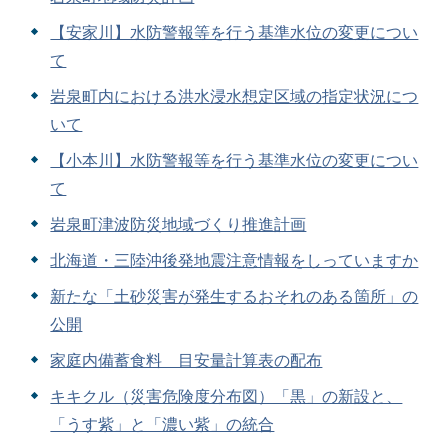
【安家川】水防警報等を行う基準水位の変更につい
て
岩泉町内における洪水浸水想定区域の指定状況につ
いて
【小本川】水防警報等を行う基準水位の変更につい
て
岩泉町津波防災地域づくり推進計画
北海道・三陸沖後発地震注意情報をしっていますか
新たな「土砂災害が発生するおそれのある箇所」の
公開
家庭内備蓄食料 目安量計算表の配布
キキクル（災害危険度分布図）「黒」の新設と、
「うす紫」と「濃い紫」の統合