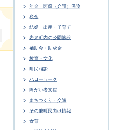
年金・医療（介護）保険
税金
結婚・出産・子育て
岩泉町内の公園施設
補助金・助成金
教育・文化
町民相談
ハローワーク
障がい者支援
まちづくり・交通
その他町民向け情報
食育