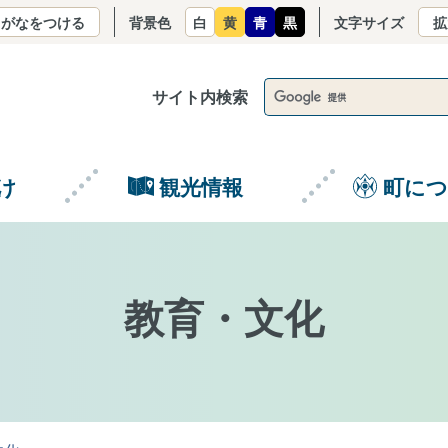
りがなをつける
背景色
白
黄
青
黒
文字サイズ
拡
サイト内検索
け
観光情報
町に
教育・文化