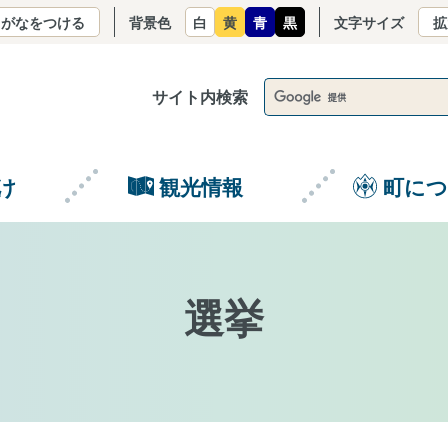
りがなをつける
背景色
白
黄
青
黒
文字サイズ
拡
サイト内検索
け
観光情報
町に
選挙