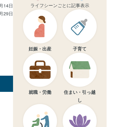
ライフシーンごとに記事表示
1月14日
2月29日
妊娠・出産
子育て
就職・労働
住まい・引っ越
し