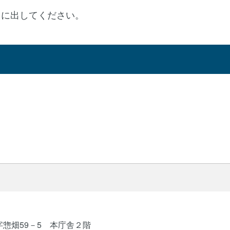
」に出してください。
字惣畑59－5 本庁舎２階