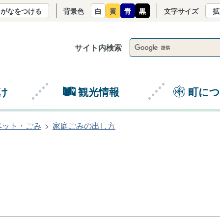
りがなをつける
背景色
白
黄
青
黒
文字サイズ
拡
サイト内検索
け
観光情報
町に
ペット・ごみ
家庭ごみの出し方