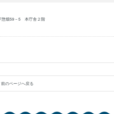
字惣畑59－5 本庁舎２階
前のページへ戻る