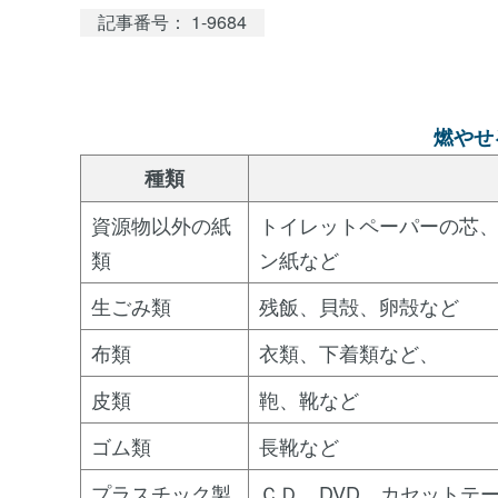
記事番号： 1-9684
燃やせ
種類
資源物以外の紙
トイレットペーパーの芯
類
ン紙など
生ごみ類
残飯、貝殻、卵殻など
布類
衣類、下着類など、
皮類
鞄、靴など
ゴム類
長靴など
プラスチック製
ＣＤ、DVD、カセットテ