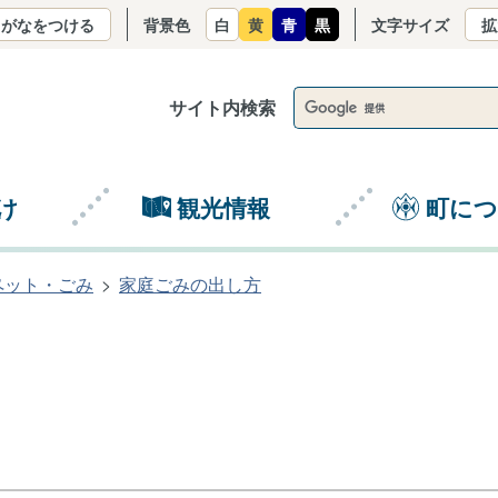
りがなをつける
背景色
白
黄
青
黒
文字サイズ
拡
サイト内検索
け
観光情報
町に
ペット・ごみ
家庭ごみの出し方