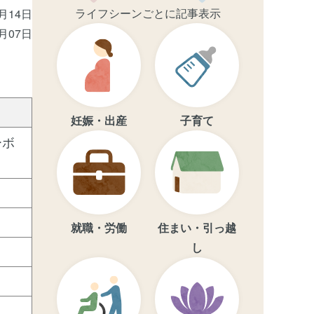
ライフシーンごとに記事表示
1月14日
4月07日
妊娠・出産
子育て
ーボ
就職・労働
住まい・引っ越
し