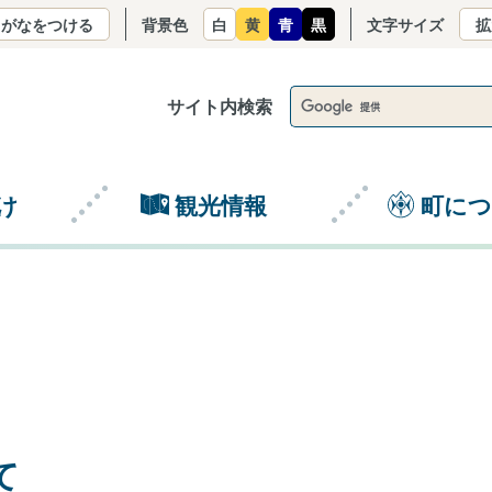
りがなをつける
背景色
白
黄
青
黒
文字サイズ
拡
サイト内検索
け
観光情報
町に
て