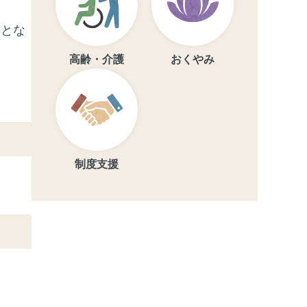
用とな
高齢・介護
おくやみ
制度支援
）