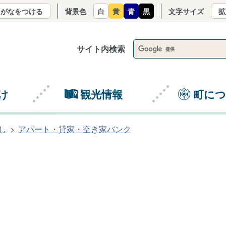
りがなをつける
背景色
白
黄
青
黒
文字サイズ
拡
サイト内検索
け
観光情報
町に
し
アパート・貸家・空き家バンク