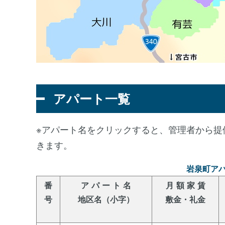
アパート一覧
※アパート名をクリックすると、管理者から提
きます。
岩泉町ア
番
ア パ ー ト 名
月 額 家 賃
号
地区名（小字）
敷金・礼金