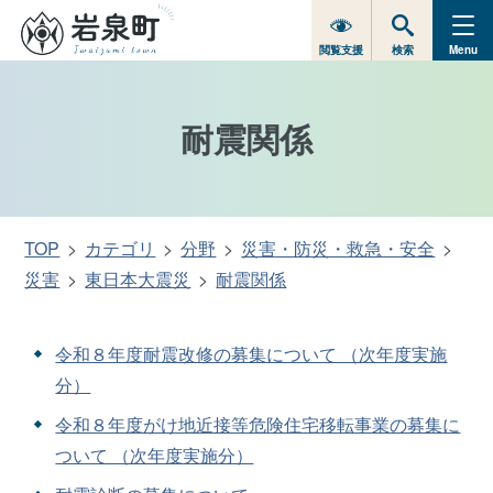
閲覧支援
検索
Menu
耐震関係
TOP
カテゴリ
分野
災害・防災・救急・安全
災害
東日本大震災
耐震関係
令和８年度耐震改修の募集について （次年度実施
分）
令和８年度がけ地近接等危険住宅移転事業の募集に
ついて （次年度実施分）