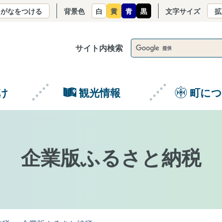
りがなをつける
背景色
白
黄
青
黒
文字サイズ
拡
サイト内検索
け
観光情報
町に
企業版ふるさと納税