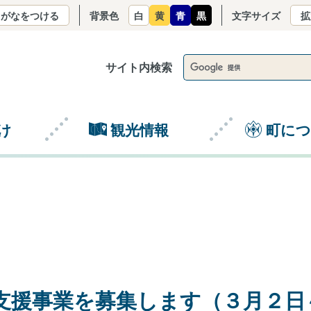
りがなをつける
背景色
白
黄
青
黒
文字サイズ
拡
サイト内検索
け
観光情報
町に
支援事業を募集します（３月２日