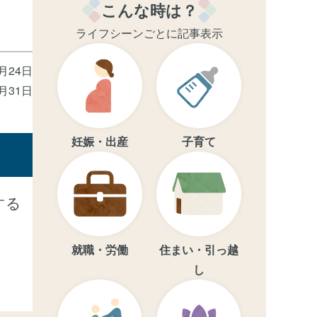
こんな時は？
ライフシーンごとに記事表示
2月24日
3月31日
妊娠・出産
子育て
する
就職・労働
住まい・引っ越
し