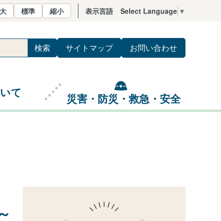
大
標準
縮小
表示言語
Select Language
▼
サイトマップ
お問い合わせ
ついて
災害・防災・救急・安全
～