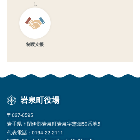
し
制度支援
岩泉町役場
〒027-0595
岩手県下閉伊郡岩泉町岩泉字惣畑59番地5
代表電話：
0194-22-2111